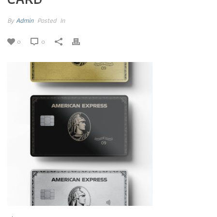
By
Admin
Posted
In
0
0