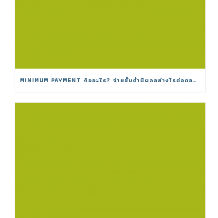
MINIMUM PAYMENT คืออะไร? จ่ายขั้นต่ำมีผลอย่างไรต่อดอกเบี้ย