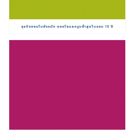
ธุรกิจคอนโนยังหนัก ยอดโอนลดวูบต่ำสุดในรอบ 15 ปี