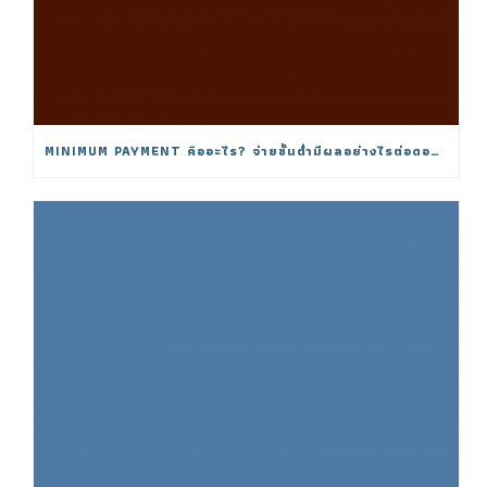
MINIMUM PAYMENT คืออะไร? จ่ายขั้นต่ำมีผลอย่างไรต่อดอกเบี้ย