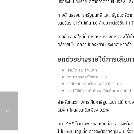
นอกระบบ ที่มีรายได้ต่ำกว่าความเป็นจริง และเ
ทางด้านรองนายกรัฐมนตรี และ รัฐมนตรีว่าการก
โดยยื่นรายได้ไม่เกิน 1.8 ล้านบาทต่อปีซึ่งทำใ
จากข้อเสนอใหม่นี้ ทางกระทรวงการคลังได้กำหน
คล้ายกับโมเดลภาษีของหลายประเทศ หากดำเนิน
ยกตัวอย่างรายได้การเสียภา
รายได้ 1.5 ล้านบาท
สามารถหักค่าใช้จ่าย 60%
เหลือฐานภาษีเพียง 600,000 บาท
จะทำให้เสียภาษีเพียงหลักหมื่นบาทต่อปีเท่าน
สำหรับแนวทางการเก็บภาษีรูปแบบใหม่นี้ อาจจ
GDP ให้ลดลงเหลือเพียง 3.5%
กลุ่ม SME โดยเฉพาะกลุ่มรายย่อย อาจจะต้องเผ
ไม่มีนะบบบัญชีที่ดี อาจจะต้องลงทุนเพิ่ม เรื