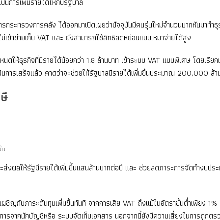
ป็นการเพิ่มรายได้ให้กับรัฐบาล
ระทรวงการคลัง ได้ออกมาเปิดเผยว่าปัจจุบันมีคนรุ่นใหม่จำนวนมากหันมาทำธุรกิจส
ห้ไม่เข้าข่ายเก็บ VAT และ ยังสามารถใช้สิทธิลดหย่อนแบบเหมาจ่ายได้สูง
ดให้ธุรกิจที่มีรายได้น้อยกว่า 1.8 ล้านบาท เข้าระบบ VAT แบบพิเศษ โดยเรียกเ
การเสร็จแล้ว คาดว่าจะช่วยให้รัฐบาลมีรายได้เพิ่มขึ้นประมาณ 200,000 ล้านบ
ษี
ั้น
ะส่งผลให้รัฐมีรายได้เพิ่มขึ้นแสนล้านบาทต่อปี และ ช่วยลดภาระการจัดทำงบประ
ชิญกับภาระต้นทุนเพิ่มขึ้นทันที จากการเสีย VAT ถึงแม้ในอัตราขั้นต่ำเพียง 1%
่องการจากนักบัญชีหรือ ระบบจัดเก็บเอกสาร นอกจากนี้ยังมีความเสี่ยงในการถูกตรว