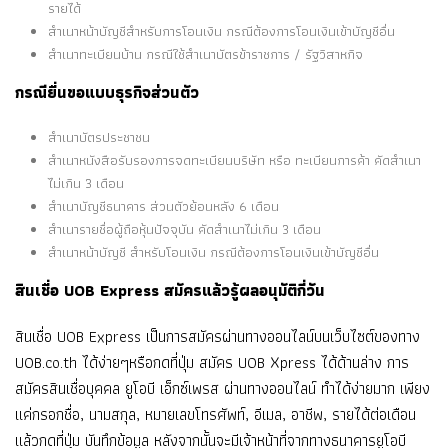
รายได้
สำเนาหน้าบัญชีสำหรับการโอนเงิน กรณีต้องการโอนเงินเข้าบัญชีอื่น
สำเนาทะเบียนบ้าน กรณีใช้สำเนาบัตรข้าราชการ / รัฐวิสาหกิจ
กรณียื่นขอแบบธุรกิจส่วนตัว
สำเนาบัตรประชาชน
สำเนาหนังสือรับรองการจดทะเบียนบริษัท หรือ ทะเบียนการค้า คัดสำเนา
ไม่เกิน 3 เดือน
สำเนาบัญชีธนาคาร ส่วนตัวย้อนหลัง 6 เดือน
สำเนารายชื่อผู้ถือหุ้นปัจจุบัน คัดสำเนาไม่เกิน 3 เดือน
สำเนาหน้าบัญชี สำหรับโอนเงิน กรณีต้องการโอนเงินเข้าบัญชีอื่น
สินเชื่อ UOB Express สมัครแล้วรู้ผลอนุมัติกี่วัน
สินเชื่อ UOB Express เป็นการสมัครผ่านทางออนไลน์บนเว็บไซต์ของทาง
UOB.co.th ได้ง่ายๆหรือกดที่ปุ่ม สมัคร UOB Xpress ได้ด้านล่าง การ
สมัครสินเชื่อบุคคล ยูโอบี เอ็กซ์เพรส ผ่านทางออนไลน์ ทำได้ง่ายมาก เพียง
แค่กรอกชื่อ, นามสกุล, หมายเลขโทรศัพท์, อีเมล, อาชีพ, รายได้ต่อเดือน
แล้วกดที่ปุ่ม บันทึกข้อมูล หลังจากนั้นจะมีเจ้าหน้าที่จากทางธนาคารยูโอบี