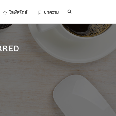
ไลฟ์สไตล์
บทความ
RRED