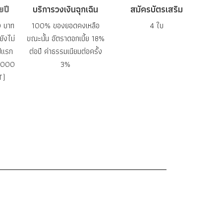
ยปี
บริการวงเงินฉุกเฉิน
สมัครบัตรเสริม
0 บาท
100% ของยอดคงเหลือ
4 ใบ
ังไม่
ขณะนั้น
อัตราดอกเบี้ย 18%
ปีแรก
ต่อปี
ค่าธรรมเนียมต่อครั้ง
2,000
3%
T)