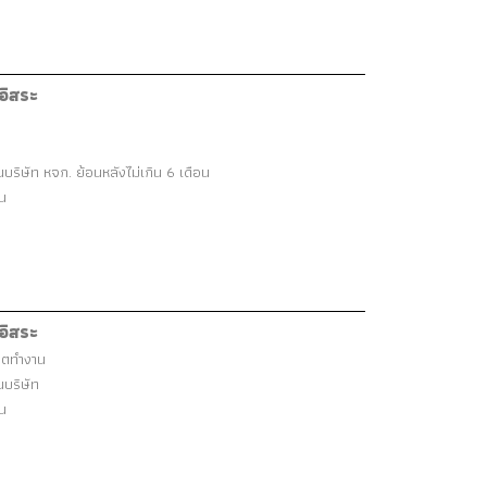
อิสระ
ริษัท หจก. ย้อนหลังไม่เกิน 6 เดือน
อน
อิสระ
าตทำงาน
บริษัท
อน