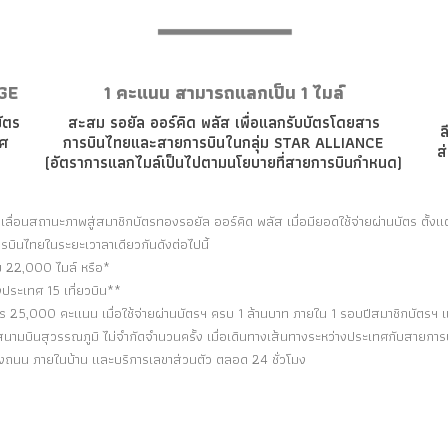
NGE
1 คะแนน สามารถแลกเป็น 1 ไมล์
บัตร
สะสม รอยัล ออร์คิด พลัส เพื่อแลกรับบัตรโดยสาร
ล
ทศ
การบินไทยและสายการบินในกลุ่ม STAR ALLIANCE
ส
(อัตราการแลกไมล์เป็นไปตามนโยบายที่สายการบินกำหนด)
เลื่อนสถานะภาพสู่สมาชิกบัตรทองรอยัล ออร์คิด พลัส เมื่อมียอดใช้จ่ายผ่านบัตร ตั้งแต
รบินไทยในระยะเวาลาเดียวกันดังต่อไปนี้
2,000 ไมล์ หรือ*
ะเทศ 15 เที่ยวบิน**
 25,000 คะแนน เมื่อใช้จ่ายผ่านบัตรฯ ครบ 1 ล้านบาท ภายใน 1 รอบปีสมาชิกบัตรฯ แ
่สนามบินสุวรรณภูมิ ไม่จำกัดจำนวนครั้ง เมื่อเดินทางเส้นทางระหว่างประเทศกับสายกา
องถนน ภายในบ้าน และบริการเลขาส่วนตัว ตลอด 24 ชั่วโมง