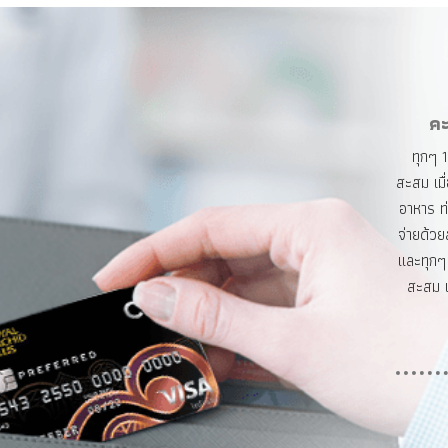
ค
ทุกๆ 1
สะสม เมื
อาหาร ท่
จ่ายด้วย
และทุกๆ
สะสม เ