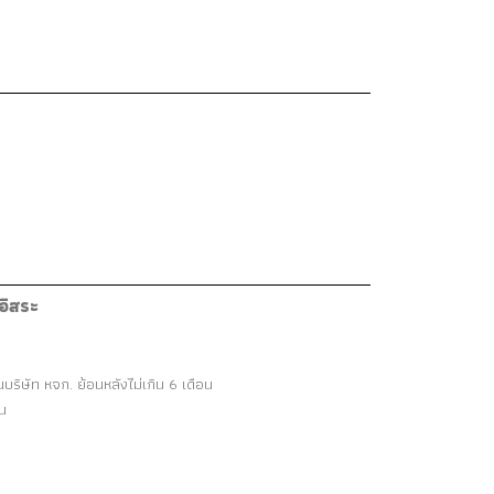
อิสระ
ริษัท หจก. ย้อนหลังไม่เกิน 6 เดือน
อน