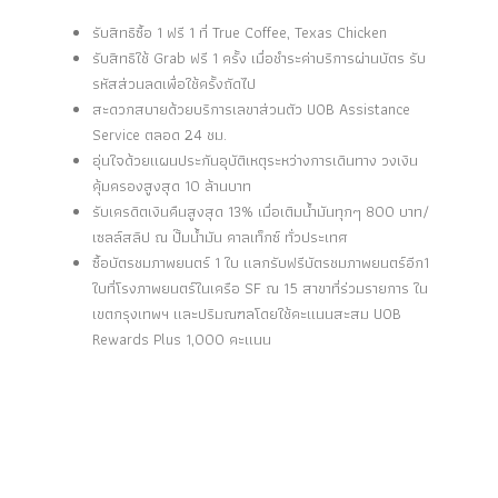
รับสิทธิซื้อ 1 ฟรี 1 ที่ True Coffee, Texas Chicken
รับสิทธิใช้ Grab ฟรี 1 ครั้ง เมื่อชำระค่าบริการผ่านบัตร รับ
รหัสส่วนลดเพื่อใช้ครั้งถัดไป
สะดวกสบายด้วยบริการเลขาส่วนตัว UOB Assistance
Service ตลอด 24 ชม.
อุ่นใจด้วยแผนประกันอุบัติเหตุระหว่างการเดินทาง วงเงิน
คุ้มครองสูงสุด 10 ล้านบาท
รับเครดิตเงินคืนสูงสุด 13% เมื่อเติมน้ำมันทุกๆ 800 บาท/
เซลล์สลิป ณ ปั๊มน้ำมัน คาลเท็กซ์ ทั่วประเทศ
ซื้อบัตรชมภาพยนตร์ 1 ใบ แลกรับฟรีบัตรชมภาพยนตร์อีก1
ใบที่โรงภาพยนตร์ในเครือ SF ณ 15 สาขาที่ร่วมรายการ ใน
เขตกรุงเทพฯ และปริมณฑลโดยใช้คะแนนสะสม UOB
Rewards Plus 1,000 คะแนน