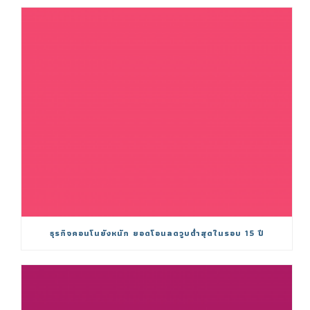
ธุรกิจคอนโนยังหนัก ยอดโอนลดวูบต่ำสุดในรอบ 15 ปี