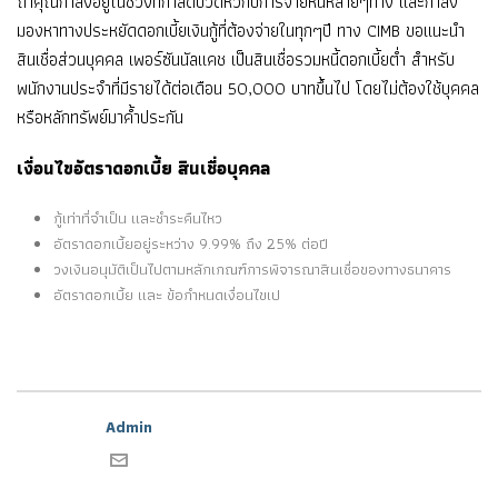
ถ้าคุณกำลังอยู่ในช่วงที่กำลัดปวดหัวกับการจ่ายหนี้หลายๆทาง และกำลัง
มองหาทางประหยัดดอกเบี้ยเงินกู้ที่ต้องจ่ายในทุกๆปี ทาง CIMB ขอแนะนำ
สินเชื่อส่วนบุคคล เพอร์ซันนัลแคช เป็นสินเชื่อรวมหนี้ดอกเบี้ยต่ำ สำหรับ
พนักงานประจำที่มีรายได้ต่อเดือน 50,000 บาทขึ้นไป โดยไม่ต้องใช้บุคคล
หรือหลักทรัพย์มาค้ำประกัน
เงื่อนไขอัตราดอกเบี้ย สินเชื่อบุคคล
กู้เท่าที่จำเป็น และชำระคืนไหว
อัตราดอกเบี้ยอยู่ระหว่าง 9.99% ถึง 25% ต่อปี
วงเงินอนุมัติเป็นไปตามหลักเกณฑ์การพิจารณาสินเชื่อของทางธนาคาร
อัตราดอกเบี้ย และ ข้อกำหนดเงื่อนไขเป
Admin