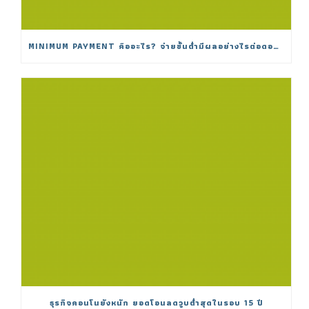
MINIMUM PAYMENT คืออะไร? จ่ายขั้นต่ำมีผลอย่างไรต่อดอกเบี้ย
ธุรกิจคอนโนยังหนัก ยอดโอนลดวูบต่ำสุดในรอบ 15 ปี