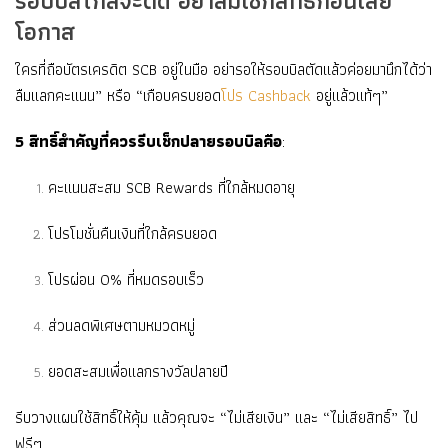
รอบบิลใกล้จะตัด อย่าลืมเช็กสิทธิ์ก่อนเสีย
โอกาส
ใครที่ถือบัตรเครดิต SCB อยู่ในมือ อย่ารอให้รอบบิลตัดแล้วค่อยมานึกได้ว่า
ลืมแลกคะแนน” หรือ “เกือบครบยอด
โปร Cashback
อยู่แล้วแท้ๆ”
5 สิทธิ์สำคัญที่ควรรีบเช็กปลายรอบบิลคือ
:
คะแนนสะสม SCB Rewards ที่ใกล้หมดอายุ
โปรโมชั่นคืนเงินที่ใกล้ครบยอด
โปรผ่อน 0% ที่หมดรอบเร็ว
ส่วนลดพิเศษตามหมวดหมู่
ยอดสะสมเพื่อแลกรางวัลปลายปี
รีบวางแผนใช้สิทธิ์ให้คุ้ม แล้วคุณจะ “ไม่เสียเงิน” และ “ไม่เสียสิทธิ์” ไป
ฟรีๆ