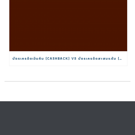
บัตรเครดิตเงินคืน (CASHBACK) VS บัตรเครดิตสะสมแต้ม (REWARD) เลือกแบบไหนคุ้มกว่ากัน?