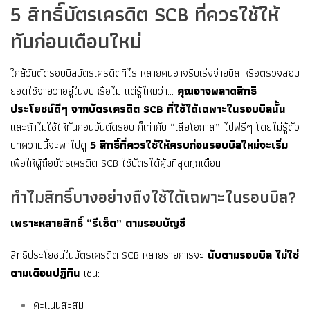
5 สิทธิ์บัตรเครดิต SCB ที่ควรใช้ให้
ทันก่อนเดือนใหม่
ใกล้วันตัดรอบบิลบัตรเครดิตทีไร หลายคนอาจรีบเร่งจ่ายบิล หรือตรวจสอบ
ยอดใช้จ่ายว่าอยู่ในงบหรือไม่ แต่รู้ไหมว่า…
คุณอาจพลาดสิทธิ
ประโยชน์ดีๆ จากบัตรเครดิต SCB ที่ใช้ได้เฉพาะในรอบบิลนั้น
และถ้าไม่ใช้ให้ทันก่อนวันตัดรอบ ก็เท่ากับ “เสียโอกาส” ไปฟรีๆ โดยไม่รู้ตัว
บทความนี้จะพาไปดู
5 สิทธิ์ที่ควรใช้ให้ครบก่อนรอบบิลใหม่จะเริ่ม
เพื่อให้ผู้ถือบัตรเครดิต SCB ใช้บัตรได้คุ้มที่สุดทุกเดือน
ทำไมสิทธิ์บางอย่างถึงใช้ได้เฉพาะในรอบบิล?
เพราะหลายสิทธิ์ “รีเซ็ต” ตามรอบบัญชี
สิทธิประโยชน์ในบัตรเครดิต SCB หลายรายการจะ
นับตามรอบบิล ไม่ใช่
ตามเดือนปฏิทิน
เช่น:
คะแนนสะสม