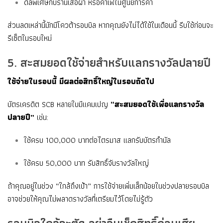
ดีลพิเศษกับร้านเสื้อผ้า หรือคาเฟ่ในศูนย์การค้า
ส่วนลดเหล่านี้มักมีโควต้ารอบบิล หากคุณยังไม่ได้ใช้ในเดือนนี้ รีบใช้ก่อนจะ
รีเซ็ตในรอบใหม่
5. สะสมยอดใช้จ่ายสำหรับแลกรางวัลปลายปี
ใช้จ่ายในรอบนี้ มีผลต่อสิทธิ์ใหญ่ในรอบถัดไป
บัตรเครดิต SCB หลายใบมีแคมเปญ
“สะสมยอดใช้เพื่อแลกรางวัล
ปลายปี”
เช่น:
ใช้ครบ 100,000 บาทต่อไตรมาส แลกรับบัตรกำนัล
ใช้ครบ 50,000 บาท รับสิทธิ์จับรางวัลใหญ่
ถ้าคุณอยู่ในช่วง “ใกล้ถึงเป้า” การใช้จ่ายเพิ่มเล็กน้อยในช่วงปลายรอบบิล
อาจช่วยให้คุณไม่พลาดรางวัลที่เตรียมไว้โดยไม่รู้ตัว