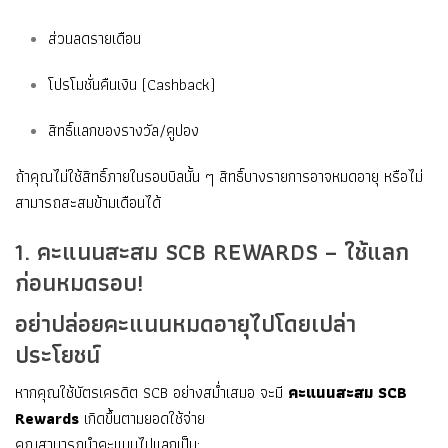
ส่วนลดรายเดือน
โปรโมชั่นคืนเงิน (Cashback)
สิทธิ์แลกของรางวัล/คูปอง
ถ้าคุณไม่ใช้สิทธิ์ภายในรอบบิลนั้น ๆ สิทธิ์บางรายการอาจหมดอายุ หรือไม่
สามารถสะสมข้ามเดือนได้
1. คะแนนสะสม SCB REWARDS – ใช้แลก
ก่อนหมดรอบ!
อย่าปล่อยคะแนนหมดอายุไปโดยเปล่า
ประโยชน์
หากคุณใช้บัตรเครดิต SCB อย่างสม่ำเสมอ จะมี
คะแนนสะสม SCB
Rewards
เกิดขึ้นตามยอดใช้จ่าย
คุณสามารถนำคะแนนไปแลกเป็น: