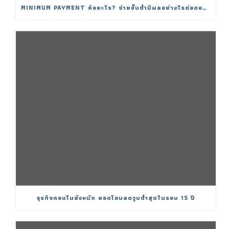
MINIMUM PAYMENT คืออะไร? จ่ายขั้นต่ำมีผลอย่างไรต่อดอกเบี้ย
ธุรกิจคอนโนยังหนัก ยอดโอนลดวูบต่ำสุดในรอบ 15 ปี