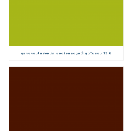
ธุรกิจคอนโนยังหนัก ยอดโอนลดวูบต่ำสุดในรอบ 15 ปี