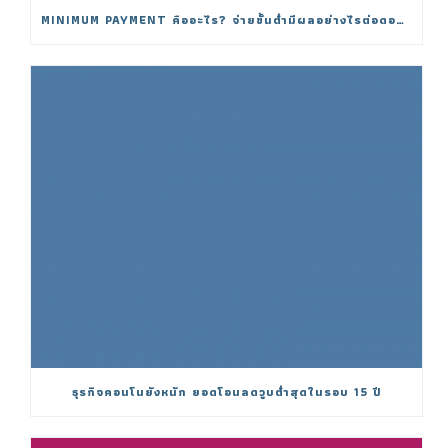
MINIMUM PAYMENT คืออะไร? จ่ายขั้นต่ำมีผลอย่างไรต่อดอกเบี้ย
ธุรกิจคอนโนยังหนัก ยอดโอนลดวูบต่ำสุดในรอบ 15 ปี