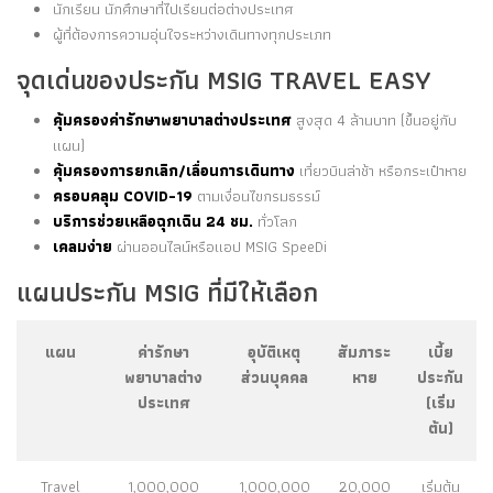
นักเรียน นักศึกษาที่ไปเรียนต่อต่างประเทศ
ผู้ที่ต้องการความอุ่นใจระหว่างเดินทางทุกประเภท
จุดเด่นของประกัน MSIG TRAVEL EASY
คุ้มครองค่ารักษาพยาบาลต่างประเทศ
สูงสุด 4 ล้านบาท (ขึ้นอยู่กับ
แผน)
คุ้มครองการยกเลิก/เลื่อนการเดินทาง
เที่ยวบินล่าช้า หรือกระเป๋าหาย
ครอบคลุม COVID-19
ตามเงื่อนไขกรมธรรม์
บริการช่วยเหลือฉุกเฉิน 24 ชม.
ทั่วโลก
เคลมง่าย
ผ่านออนไลน์หรือแอป MSIG SpeeDi
แผนประกัน MSIG ที่มีให้เลือก
แผน
ค่ารักษา
อุบัติเหตุ
สัมภาระ
เบี้ย
พยาบาลต่าง
ส่วนบุคคล
หาย
ประกัน
ประเทศ
(เริ่ม
ต้น)
Travel
1,000,000
1,000,000
20,000
เริ่มต้น