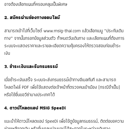
อาจต้องเลือกแผนที่ครอบคลุมเป็นพิเศษ
2. สมัครผ่านช่องทางออนไลน์
สามารถเข้าไปที่เว็บไซต์ www.msig-thai.com แล้วเลือกเมนู “ประกันเดิน
ทาง” จากนั้นกรอกข้อมูลส่วนตัว กำหนดวันเดินทาง และเลือกแผนที่ต้องการ
ระบบจะแสดงราคาและรายละเอียดความคุ้มครองให้ตรวจสอบก่อนชำระ
เงิน
3. ชำระเงินและรับกรมธรรม์
เมื่อชำระเงินเสร็จ ระบบจะส่งกรมธรรม์เข้าทางอีเมลทันที และสามารถ
โหลดไฟล์ PDF เพื่อใช้แสดงต่อเจ้าหน้าที่ตรวจคนเข้าเมือง (กรณีจำเป็น)
หรือใช้ยื่นขอวีซ่าบางประเทศได้
4. ดาวน์โหลดแอป MSIG SpeeDi
แนะนำให้ดาวน์โหลดแอป SpeeDi เพื่อใช้ดูข้อมูลกรมธรรม์, ติดต่อขอความ
ช่วยเหลือฉุกเฉิน หรือยื่นเคลมผ่านแอปได้สะดวกในระหว่างเดินทาง