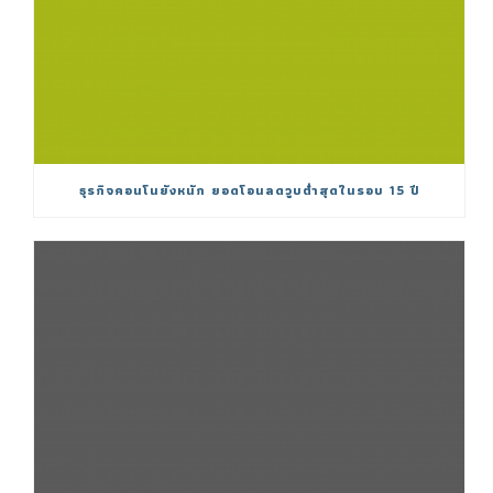
ธุรกิจคอนโนยังหนัก ยอดโอนลดวูบต่ำสุดในรอบ 15 ปี