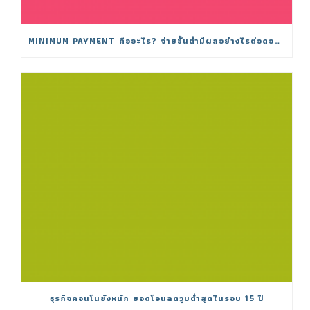
MINIMUM PAYMENT คืออะไร? จ่ายขั้นต่ำมีผลอย่างไรต่อดอกเบี้ย
ธุรกิจคอนโนยังหนัก ยอดโอนลดวูบต่ำสุดในรอบ 15 ปี