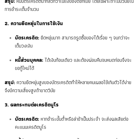
สรุป:
หนี้บัตรเครดิตน่ากลัวกว่าในแง่ของดอกเบี้ย โดยเฉพาะถ้าไม่มีวินัยใน
การชำระเต็มจำนวน
2. ความยืดหยุ่นในการใช้เงิน
บัตรเครดิต:
ยืดหยุ่นมาก สามารถรูดซื้อของได้เรื่อย ๆ จนกว่าจะ
เต็มวงเงิน
หนี้ส่วนบุคคล:
ได้เงินก้อนเดียว และต้องผ่อนคืนจนหมดก่อนจึงจะ
ขอกู้ใหม่ได้
สรุป:
ความยืดหยุ่นสูงของบัตรเครดิตทำให้หลายคนเผลอใช้เกินตัวได้ง่าย
จึงมีความเสี่ยงสูงถ้าขาดวินัย
3. ผลกระทบต่อเครดิตบูโร
บัตรเครดิต:
หากชำระขั้นต่ำหรือล่าช้าเป็นประจำ จะส่งผลเสียต่อ
คะแนนเครดิตบูโร