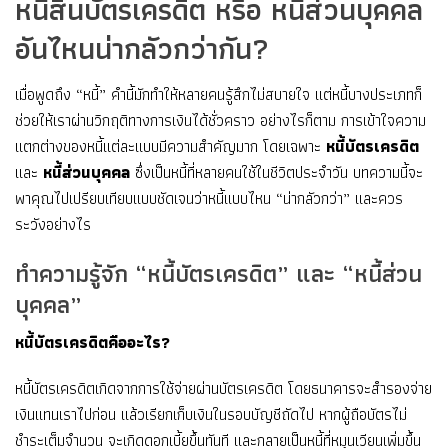
หนี้สินบัตรเครดิต หรือ หนี้ส่วนบุคคล
อันไหนน่ากลัวกว่ากัน?
เมื่อพูดถึง “หนี้” คำนี้มักทำให้หลายคนรู้สึกไม่สบายใจ แต่หนี้บางประเภทก็
ช่วยให้เราผ่านวิกฤติทางการเงินได้ชั่วคราว อย่างไรก็ตาม การเข้าใจความ
แตกต่างของหนี้แต่ละแบบมีความสำคัญมาก โดยเฉพาะ
หนี้บัตรเครดิต
และ
หนี้ส่วนบุคคล
ซึ่งเป็นหนี้ที่หลายคนใช้ในชีวิตประจำวัน บทความนี้จะ
พาคุณไปเปรียบเทียบแบบชัดเจนว่าหนี้แบบไหน “น่ากลัวกว่า” และควร
ระวังอย่างไร
ทำความรู้จัก “หนี้บัตรเครดิต” และ “หนี้ส่วน
บุคคล”
หนี้บัตรเครดิตคืออะไร?
หนี้บัตรเครดิตเกิดจากการใช้จ่ายผ่านบัตรเครดิต โดยธนาคารจะสำรองจ่าย
เงินแทนเราไปก่อน แล้วเรียกเก็บเงินในรอบบัญชีถัดไป หากผู้ถือบัตรไม่
ชำระเต็มจำนวน จะเกิดดอกเบี้ยขึ้นทันที และกลายเป็นหนี้ที่หมุนเวียนเพิ่มขึ้น