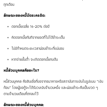
ทุกเดือน
ลักษณะของหนี้บัตรเครดิต:
ดอกเบี้ยเฉลี่ย 16-20% ต่อปี
คิดดอกเบี้ยทันทีจากยอดที่ไม่ได้ชำระเต็ม
ไม่มีกำหนดระยะเวลาผ่อนชำระที่แน่นอน
หากจ่ายขั้นต่ำ จะเกิดดอกเบี้ยทบต้น
หนี้ส่วนบุคคลคืออะไร?
หนี้ส่วนบุคคล คือสินเชื่อที่ขอจากธนาคารหรือสถาบันการเงินในรูปแบบ “เงิน
ก้อน” โดยผู้ขอกู้จะได้รับวงเงินจำนวนหนึ่ง และผ่อนชำระคืนเป็นงวด ๆ
ตามจำนวนเดือนที่ตกลงไว้
ลักษณะของหนี้ส่วนบุคคล: