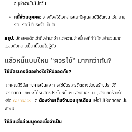
อนุมัติง่ายในไม่กี่วัน
หนี้ส่วนบุคคล:
อาจต้องใช้เอกสารและมีคุณสมบัติชัดเจน เช่น อายุ
งาน รายได้ประจำ เป็นต้น
สรุป:
บัตรเครดิตเข้าถึงง่ายกว่า แต่ความง่ายนี้เองที่ทำให้คนจำนวนมาก
เผลอตัวกลายเป็นหนี้โดยไม่รู้ตัว
แล้วหนี้แบบไหน “ควรใช้” มากกว่ากัน?
ใช้บัตรเครดิตอย่างไรให้ปลอดภัย?
หากคุณมีวินัยทางการเงินสูง การใช้บัตรเครดิตอาจช่วยสร้างประวัติ
เครดิตที่ดี และยังได้รับสิทธิประโยชน์ เช่น สะสมคะแนน, ส่วนลดร้านค้า
หรือ
cashback
แต่
ต้องจ่ายเต็มจำนวนทุกเดือน
เพื่อไม่ให้เกิดดอกเบี้ย
สะสม
ใช้สินเชื่อส่วนบุคคลเมื่อจำเป็น