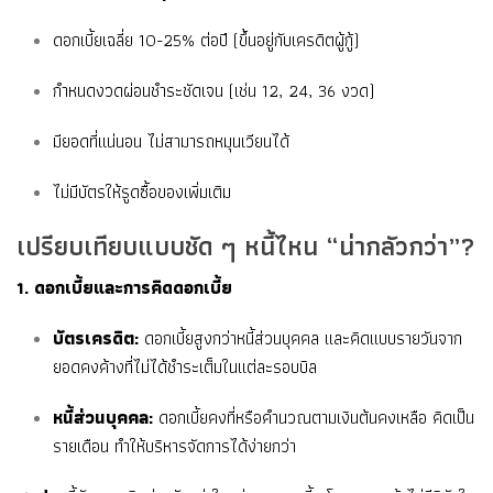
ดอกเบี้ยเฉลี่ย 10-25% ต่อปี (ขึ้นอยู่กับเครดิตผู้กู้)
กำหนดงวดผ่อนชำระชัดเจน (เช่น 12, 24, 36 งวด)
มียอดที่แน่นอน ไม่สามารถหมุนเวียนได้
ไม่มีบัตรให้รูดซื้อของเพิ่มเติม
เปรียบเทียบแบบชัด ๆ หนี้ไหน “น่ากลัวกว่า”?
1. ดอกเบี้ยและการคิดดอกเบี้ย
บัตรเครดิต:
ดอกเบี้ยสูงกว่าหนี้ส่วนบุคคล และคิดแบบรายวันจาก
ยอดคงค้างที่ไม่ได้ชำระเต็มในแต่ละรอบบิล
หนี้ส่วนบุคคล:
ดอกเบี้ยคงที่หรือคำนวณตามเงินต้นคงเหลือ คิดเป็น
รายเดือน ทำให้บริหารจัดการได้ง่ายกว่า