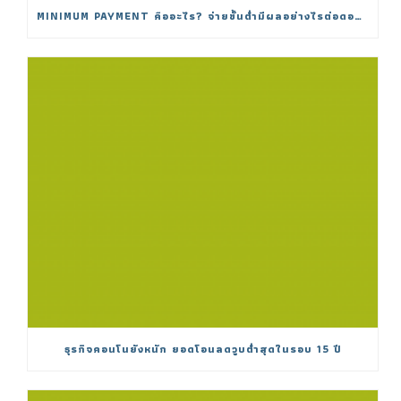
MINIMUM PAYMENT คืออะไร? จ่ายขั้นต่ำมีผลอย่างไรต่อดอกเบี้ย
ธุรกิจคอนโนยังหนัก ยอดโอนลดวูบต่ำสุดในรอบ 15 ปี