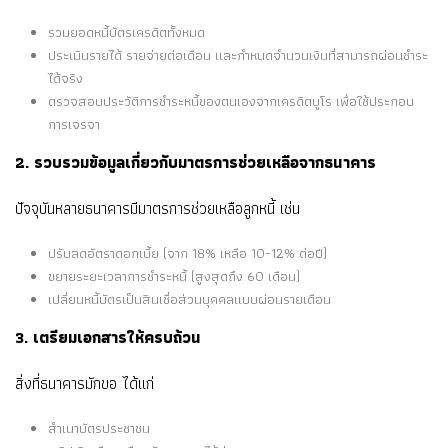
รวมยอดหนี้บัตรเครดิตทั้งหมด
ประเมินรายได้ รายจ่ายต่อเดือน และกำหนดจำนวนเงินที่สามารถผ่อนชำระ
ได้จริง
ตรวจสอบประวัติการชำระหนี้ของตนเองจากเครดิตบูโร เพื่อใช้ประกอบ
การเจรจา
2. รวบรวมข้อมูลเกี่ยวกับมาตรการช่วยเหลือจากธนาคาร
ปัจจุบันหลายธนาคารมีมาตรการช่วยเหลือลูกหนี้ เช่น
ปรับลดอัตราดอกเบี้ย (จาก 18% เหลือ 10-12% ต่อปี)
ขยายระยะเวลาการชำระหนี้ (สูงสุดถึง 60 เดือน)
เปลี่ยนหนี้บัตรเป็นสินเชื่อส่วนบุคคลแบบผ่อนรายเดือน
3. เตรียมเอกสารให้ครบถ้วน
สิ่งที่ธนาคารมักขอ ได้แก่
สำเนาบัตรประชาชน