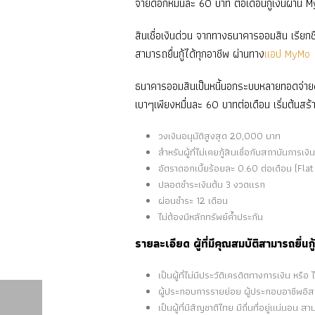
จ่ายดอกหมื่นละ 60 บาท ต่อเดือนกู้เงินผ่าน 
สินเชื่อเงินด่วน จากทางธนาคารออมสิน เรียกช
สามารถยื่นกู้ได้ทุกอาชีพ ผ่านทาง
แอป MyMo
ธนาคารออมสินเป็นหนี้นอกระบบหลายทอดจ่ายดอ
เบาๆเพียงหมื่นละ 60 บาทต่อเดือน เริ่มต้นสร
วงเงินอนุมัติสูงสุด 20,000 บาท
สำหรับผู้ที่ไม่เคยกู้สินเชื่อกับสถาบันการเ
อัตราดอกเบี้ยร้อยละ 0.60 ต่อเดือน (Flat
ปลอดชำระเงินต้น 3 งวดแรก
ผ่อนชำระ 12 เดือน
ไม่ต้องมีหลักทรัพย์ค้ำประกัน
รายละเอียด ผู้ที่มีคุณสมบัติสามารถยื่น
เป็นผู้ที่ไม่มีประวัติเครดิตทางการเงิน หรือ
ผู้ประกอบการรายย่อย ผู้ประกอบอาชีพอิสระ ผู
เป็นผู้ที่มีสัญชาติไทย มีถื่นที่อยู่แน่นอน ส