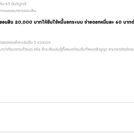
กิน 65 ปีบริบูรณ์
รรมการของธนาคารออมสิน
ินกู้ออมสิน 20,000 บาทให้ยืมใช้หนี้นอกระบบ จ่ายดอกหมื่นละ 60 บาทต
น
ด โดยปลอดชำระเงินต้น 3 งวดแรก
เกินกว่าที่ธนาคารกำหนด หรือ ชำระคืนเงินกู้ทั้งหมดก่อนถึงกำหนดสัญญา สามารถติดต่อธ