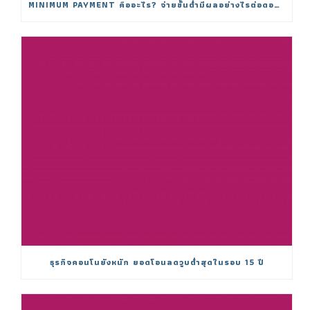
MINIMUM PAYMENT คืออะไร? จ่ายขั้นต่ำมีผลอย่างไรต่อดอกเบี้ย
ธุรกิจคอนโนยังหนัก ยอดโอนลดวูบต่ำสุดในรอบ 15 ปี