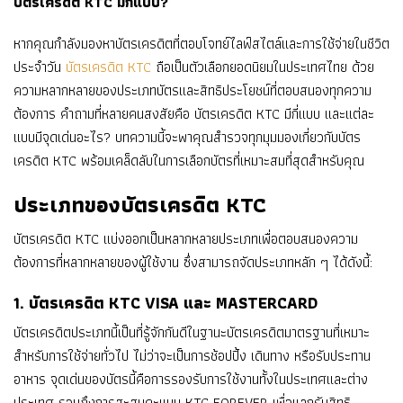
บัตรเครดิต KTC มีกี่แบบ?
หากคุณกำลังมองหาบัตรเครดิตที่ตอบโจทย์ไลฟ์สไตล์และการใช้จ่ายในชีวิต
ประจำวัน
บัตรเครดิต KTC
ถือเป็นตัวเลือกยอดนิยมในประเทศไทย ด้วย
ความหลากหลายของประเภทบัตรและสิทธิประโยชน์ที่ตอบสนองทุกความ
ต้องการ คำถามที่หลายคนสงสัยคือ บัตรเครดิต KTC มีกี่แบบ และแต่ละ
แบบมีจุดเด่นอะไร? บทความนี้จะพาคุณสำรวจทุกมุมมองเกี่ยวกับบัตร
เครดิต KTC พร้อมเคล็ดลับในการเลือกบัตรที่เหมาะสมที่สุดสำหรับคุณ
ประเภทของบัตรเครดิต KTC
บัตรเครดิต KTC แบ่งออกเป็นหลากหลายประเภทเพื่อตอบสนองความ
ต้องการที่หลากหลายของผู้ใช้งาน ซึ่งสามารถจัดประเภทหลัก ๆ ได้ดังนี้:
1. บัตรเครดิต KTC VISA และ MASTERCARD
บัตรเครดิตประเภทนี้เป็นที่รู้จักกันดีในฐานะบัตรเครดิตมาตรฐานที่เหมาะ
สำหรับการใช้จ่ายทั่วไป ไม่ว่าจะเป็นการช้อปปิ้ง เดินทาง หรือรับประทาน
อาหาร จุดเด่นของบัตรนี้คือการรองรับการใช้งานทั้งในประเทศและต่าง
ประเทศ รวมถึงการสะสมคะแนน KTC FOREVER เพื่อแลกรับสิทธิ