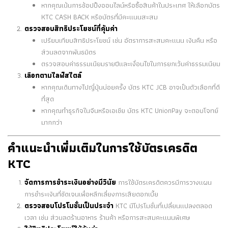
หากคุณเน้นการช้อปปิ้งออนไลน์หรือซื้อสินค้าในประเทศ ให้เลือกบัตร
KTC CASH BACK หรือบัตรที่มีคะแนนสะสม
ตรวจสอบสิทธิประโยชน์ที่คุ้มค่า
เปรียบเทียบสิทธิประโยชน์ เช่น อัตราการสะสมคะแนน เงินคืน หรือ
ส่วนลดจากพันธมิตร
ตรวจสอบค่าธรรมเนียมรายปีและเงื่อนไขในการยกเว้นค่าธรรมเนียม
เลือกตามไลฟ์สไตล์
หากคุณเดินทางไปญี่ปุ่นบ่อยครั้ง บัตร KTC JCB อาจเป็นตัวเลือกที่ดี
ที่สุด
หากคุณทำธุรกิจในจีนหรือเอเชีย บัตร KTC UnionPay จะตอบโจทย์
มากกว่า
คำแนะนำเพิ่มเติมในการใช้บัตรเครดิต
KTC
จัดการการชำระเงินอย่างมีวินัย
การใช้บัตรเครดิตควรมีการวางแผน
การชำระเงินที่ชัดเจนเพื่อหลีกเลี่ยงการเสียดอกเบี้ย
ตรวจสอบโปรโมชั่นเป็นประจำ
KTC มีโปรโมชั่นที่เปลี่ยนแปลงตลอด
เวลา เช่น ส่วนลดร้านอาหาร ร้านค้า หรือการสะสมคะแนนพิเศษ