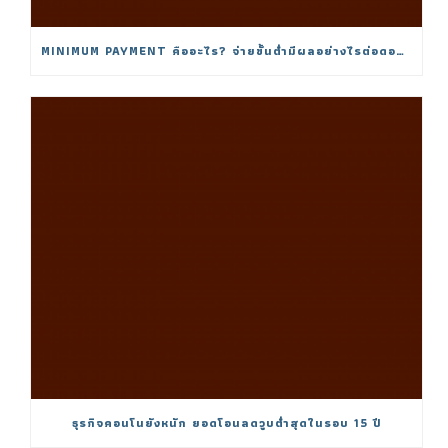
MINIMUM PAYMENT คืออะไร? จ่ายขั้นต่ำมีผลอย่างไรต่อดอกเบี้ย
ธุรกิจคอนโนยังหนัก ยอดโอนลดวูบต่ำสุดในรอบ 15 ปี