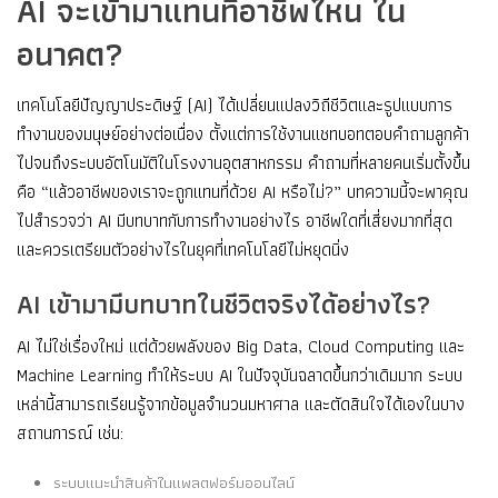
AI จะเข้ามาแทนที่อาชีพไหน ใน
อนาคต?
เทคโนโลยีปัญญาประดิษฐ์ (AI) ได้เปลี่ยนแปลงวิถีชีวิตและรูปแบบการ
ทำงานของมนุษย์อย่างต่อเนื่อง ตั้งแต่การใช้งานแชทบอทตอบคำถามลูกค้า
ไปจนถึงระบบอัตโนมัติในโรงงานอุตสาหกรรม คำถามที่หลายคนเริ่มตั้งขึ้น
คือ “แล้วอาชีพของเราจะถูกแทนที่ด้วย AI หรือไม่?” บทความนี้จะพาคุณ
ไปสำรวจว่า AI มีบทบาทกับการทำงานอย่างไร อาชีพใดที่เสี่ยงมากที่สุด
และควรเตรียมตัวอย่างไรในยุคที่เทคโนโลยีไม่หยุดนิ่ง
AI เข้ามามีบทบาทในชีวิตจริงได้อย่างไร?
AI ไม่ใช่เรื่องใหม่ แต่ด้วยพลังของ Big Data, Cloud Computing และ
Machine Learning ทำให้ระบบ AI ในปัจจุบันฉลาดขึ้นกว่าเดิมมาก ระบบ
เหล่านี้สามารถเรียนรู้จากข้อมูลจำนวนมหาศาล และตัดสินใจได้เองในบาง
สถานการณ์ เช่น:
ระบบแนะนำสินค้าในแพลตฟอร์มออนไลน์