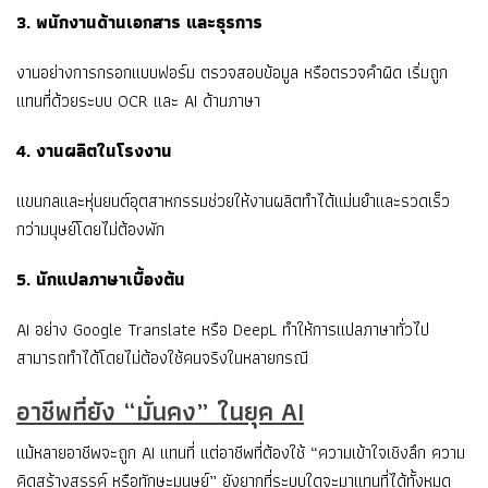
3. พนักงานด้านเอกสาร และธุรการ
งานอย่างการกรอกแบบฟอร์ม ตรวจสอบข้อมูล หรือตรวจคำผิด เริ่มถูก
แทนที่ด้วยระบบ OCR และ AI ด้านภาษา
4. งานผลิตในโรงงาน
แขนกลและหุ่นยนต์อุตสาหกรรมช่วยให้งานผลิตทำได้แม่นยำและรวดเร็ว
กว่ามนุษย์โดยไม่ต้องพัก
5. นักแปลภาษาเบื้องต้น
AI อย่าง Google Translate หรือ DeepL ทำให้การแปลภาษาทั่วไป
สามารถทำได้โดยไม่ต้องใช้คนจริงในหลายกรณี
อาชีพที่ยัง “มั่นคง” ในยุค AI
แม้หลายอาชีพจะถูก AI แทนที่ แต่อาชีพที่ต้องใช้ “ความเข้าใจเชิงลึก ความ
คิดสร้างสรรค์ หรือทักษะมนุษย์” ยังยากที่ระบบใดจะมาแทนที่ได้ทั้งหมด