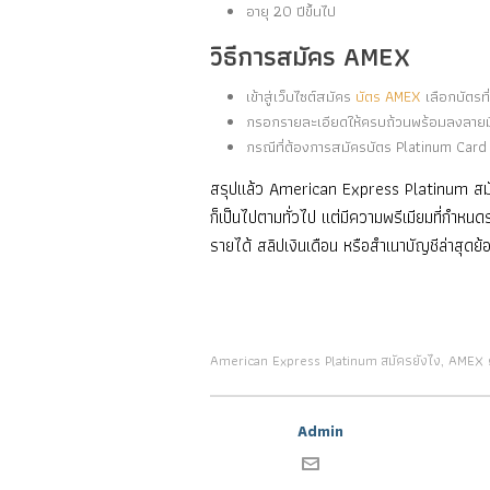
อายุ 20 ปีขึ้นไป
วิธีการสมัคร AMEX
เข้าสู่เว็บไซต์สมัคร
บัตร AMEX
เลือกบัตรที
กรอกรายละเอียดให้ครบถ้วนพร้อมลงลายมื
กรณีที่ต้องการสมัครบัตร Platinum Card ที่
สรุปแล้ว American Express Platinum สมัคร
ก็เป็นไปตามทั่วไป แต่มีความพรีเมียมที่กำหนด
รายได้ สลิปเงินเดือน หรือสำเนาบัญชีล่าสุดย
American Express Platinum สมัครยังไง
AMEX 
,
Admin