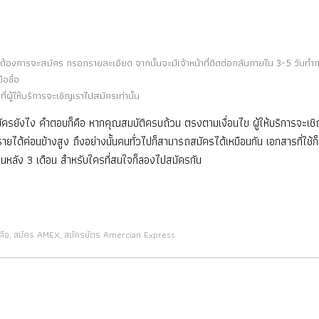
่ต้องการจะสมัคร กรอกรายละเอียด จากนั้นจะมีเจ้าหน้าที่ติดต่อกลับภายใน 3-5 วันทำ
อชื่อ
ผู้ให้บริการจะเชิญเราไปสมัครเท่านั้น
ยังไง คำตอบก็คือ หากคุณสมบัติครบถ้วน ตรงตามเงื่อนไข ผู้ให้บริการจะเชิญเร
รายได้ค่อนข้างสูง ถึงอย่างนั้นคนทั่วไปก็สามารถสมัครได้เหมือนกัน เอกสารที่ใช้ก
้อนหลัง 3 เดือน สำหรับใครที่สนใจก็ลองไปสมัครกัน
คือ
สมัคร AMEX
สมัครบัตร Amercian Express
,
,