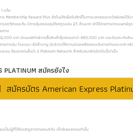
1 แต้ม
าร Membership Reward Plus อัตโนมัติเพื่อรับสิทธิ์ในการแลกของรางวัลพิเศษได้ม
ขอวีซ่าเชงเก้น มีการคุ้มครองอุบัติเหตุวงเงิน 25 ล้านบาท ค่าใช้จ่ายทางการแพทย์ฉุก
ดินทาง
ด 32,000 บาท มีแผนพิทักษ์การซื้อสินค้าคุ้มครองกว่า 480,000 บาท และรับประกันสิ
จากสายการบิน โรงแรม เรือสำราญ มีบริการให้ความช่วยเหลือขณะเดินทางต่างประเทศ ห
โรงแรม ห้องอาหารชั้นนำ มี Platinum Network สำหรับสมาชิกบัตรใบนี้เท่านั้น
 PLATINUM สมัครยังไง
สมัครบัตร American Express Plati
งเป็นผู้ที่ได้รับเชิญจากทางอเมริกัน เอ็กซ์เพรสเองเท่านั้น