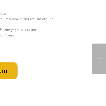
ากมาย
เฉิน การยกเลิกเที่ยวบิน ความรับผิดชอบต่อ
นค้าชดเชยสูงสุด 32,000 บาท
รือบนท้องถนน
num