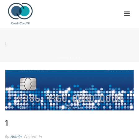
1
HOME
/
1
/ 1
1
By
Admin
Posted
In