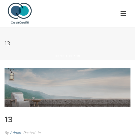
13
HOME
/
13
/ 13
13
By
Admin
Posted
In