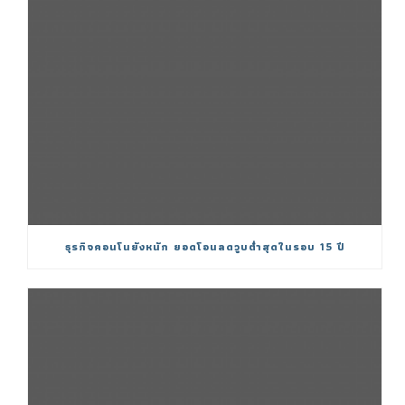
ธุรกิจคอนโนยังหนัก ยอดโอนลดวูบต่ำสุดในรอบ 15 ปี