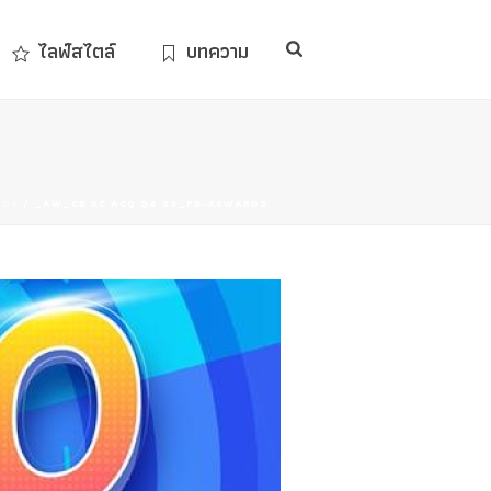
ไลฟ์สไตล์
บทความ
RDS
/ _AW_CB RC ACQ Q4 23_FB-REWARDS