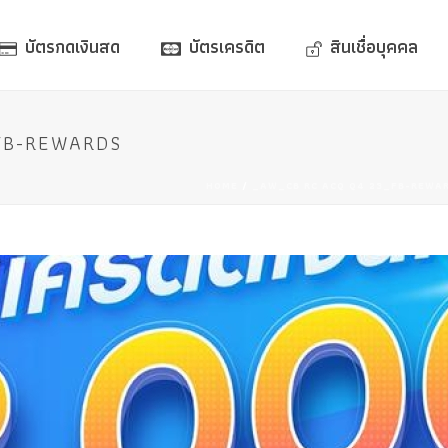
บัตรกดเงินสด
บัตรเครดิต
สินเชื่อบุคคล
FB-REWARDS
HOME
/
_AW_CB RC ACQ Q4 23_FB-REWA