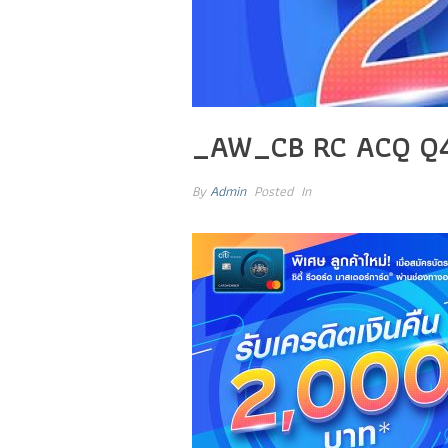
_AW_CB RC ACQ Q
By
Admin
Posted
In