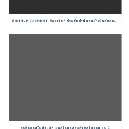
MINIMUM PAYMENT คืออะไร? จ่ายขั้นต่ำมีผลอย่างไรต่อดอกเบี้ย
ธุรกิจคอนโนยังหนัก ยอดโอนลดวูบต่ำสุดในรอบ 15 ปี