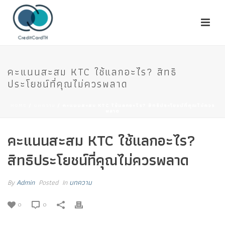
คะแนนสะสม KTC ใช้แลกอะไร? สิทธิ
ประโยชน์ที่คุณไม่ควรพลาด
HOME
/
บทความ
/ คะแนนสะสม KTC ใช้แลกอะไร? สิทธิประโยชน์ที่คุณไม่ควร
พลาด
คะแนนสะสม KTC ใช้แลกอะไร?
สิทธิประโยชน์ที่คุณไม่ควรพลาด
By
Admin
Posted
In
บทความ
0
0