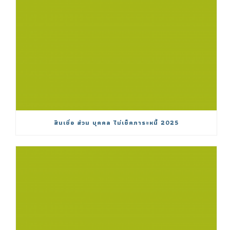
สินเชื่อ ส่วน บุคคล ไม่เช็คภาระหนี้ 2025