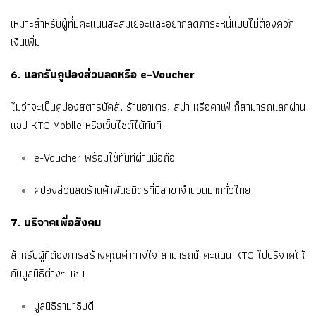
เหมาะสำหรับผู้ที่มีคะแนนสะสมเยอะและอยากลดภาระหนี้แบบไม่ต้องควัก
เงินเพิ่ม
6. แลกรับคูปองส่วนลดหรือ e-Voucher
ไม่ว่าจะเป็นคูปองสตาร์บัคส์, ร้านอาหาร, สปา หรือคาเฟ่ ก็สามารถแลกผ่าน
แอป KTC Mobile หรือเว็บไซต์ได้ทันที
e-Voucher พร้อมใช้ทันทีผ่านมือถือ
คูปองส่วนลดร้านค้าพันธมิตรที่มีสาขาจำนวนมากทั่วไทย
7. บริจาคเพื่อสังคม
สำหรับผู้ที่ต้องการสร้างคุณค่าทางใจ สามารถนำคะแนน KTC ไปบริจาคให้
กับมูลนิธิต่างๆ เช่น
มูลนิธิรามาธิบดี