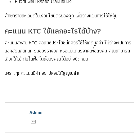
หมวดแฟชั่น หรือออนไลน์ช็อปปิ้ง
ศึกษารายละเอียดในเงื่อนไขบัตรของคุณเพื่อวางแผนการใช้ให้คุ้ม
คะแนน KTC ใช้แลกอะไรได้บ้าง?
คะแนนสะสม KTC คือสิทธิประโยชน์ที่ควรใช้ให้เกิดมูลค่า ไม่ว่าจะเป็นการ
แลกส่วนลดทันที รับของรางวัล หรือแม้แต่บริจาคเพื่อสังคม คุณสามารถ
เลือกให้เข้ากับไลฟ์สไตล์ของคุณได้อย่างยืดหยุ่น
เพราะทุกคะแนนมีค่า อย่าปล่อยให้สูญเปล่า!
Admin