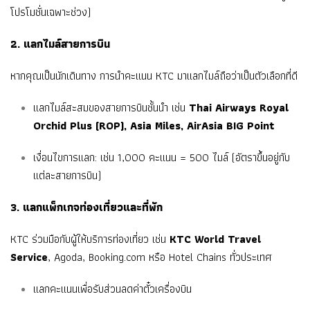
โปรโมชั่นเฉพาะช่วง)
2. แลกไมล์สายการบิน
หากคุณเป็นนักเดินทาง การนำคะแนน KTC มาแลกไมล์ถือว่าเป็นตัวเลือกที่ดี
แลกไมล์สะสมของสายการบินชั้นนำ เช่น
Thai Airways Royal
Orchid Plus (ROP), Asia Miles, AirAsia BIG Point
เงื่อนไขการแลก: เช่น 1,000 คะแนน = 500 ไมล์ (อัตราขึ้นอยู่กับ
แต่ละสายการบิน)
3. แลกแพ็กเกจท่องเที่ยวและที่พัก
KTC ร่วมมือกับผู้ให้บริการท่องเที่ยว เช่น
KTC World Travel
Service
, Agoda, Booking.com หรือ Hotel Chains ทั่วประเทศ
แลกคะแนนเพื่อรับส่วนลดค่าตั๋วเครื่องบิน