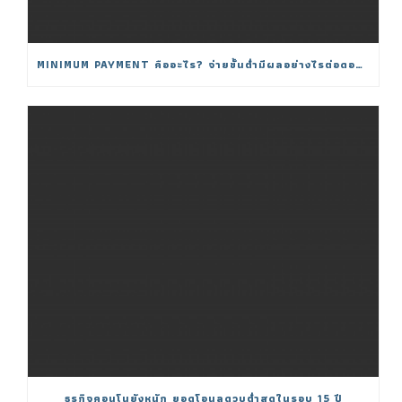
MINIMUM PAYMENT คืออะไร? จ่ายขั้นต่ำมีผลอย่างไรต่อดอกเบี้ย
ธุรกิจคอนโนยังหนัก ยอดโอนลดวูบต่ำสุดในรอบ 15 ปี