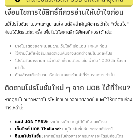
เงื่อนไขการใช้สิทธิ์ที่ควรอ่านให้เข้าใจก่อน
แม้โปรโมชั่นจะเยอะและดูน่าสนใจ แต่สิ่งสำคัญคือการเข้าใจ “เงื่อนไข”
ก่อนใช้บัตรแต่ละครั้ง เพื่อไม่ให้พลาดสิทธิพิเศษที่ควรได้ เช่น:
บางโปรต้องลงทะเบียนผ่านเว็บไซต์หรือแอป TMRW ก่อน
ใช้จ่ายขั้นต่ำเพื่อรับเครดิตเงินคืนอาจแตกต่างกันในแต่ละโปร
โปรโมชั่นบางรายการจำกัดสิทธิ์รายเดือน เช่น จำกัด 1,000 สิทธิ์แรก
เท่านั้น
ต้องชำระเต็มจำนวนหรือผ่อนเฉพาะร้านค้าที่ร่วมรายการเท่านั้น
ติดตามโปรโมชั่นใหม่ ๆ จาก UOB ได้ที่ไหน?
หากคุณไม่อยากพลาดโปรใหม่ที่ทยอยออกมาตลอดปี แนะนำให้ติดตามช่อง
ทางเหล่านี้:
แอป UOB TMRW:
รวมโปรเด็ด กดดูได้ทันทีจากหน้าจอ
เว็บไซต์ UOB Thailand:
เมนูโปรโมชั่นอัปเดตรายสัปดาห์
อีเมลโปรโมชั่น:
หากสมัครรับข่าวสารจากธนาคารจะได้รับก่อนใคร