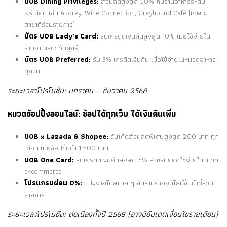
UOB Dining Privileges:
ส่วนลดสูงสุด 50% กับร้านอาหารระดับ
พรีเมียม เช่น Audrey, Wine Connection, Greyhound Café (เฉพาะ
สาขาที่ร่วมรายการ)
บัตร UOB Lady’s Card:
รับเครดิตเงินคืนสูงสุด 10% เมื่อใช้จ่ายใน
ร้านอาหารทุกวันศุกร์
บัตร UOB Preferred:
รับ 3% เครดิตเงินคืน เมื่อใช้จ่ายในหมวดอาหาร
ทุกวัน
ระยะเวลาโปรโมชั่น: มกราคม – ธันวาคม 2568
หมวดช้อปปิ้งออนไลน์: ช้อปได้ทุกเว็บ ได้เงินคืนเพิ่ม
UOB x Lazada & Shopee:
รับโค้ดส่วนลดพิเศษสูงสุด 200 บาท ทุก
เดือน เมื่อช้อปขั้นต่ำ 1,500 บาท
UOB One Card:
รับเครดิตเงินคืนสูงสุด 5% สำหรับยอดใช้จ่ายในหมวด
e-commerce
โปรแกรมผ่อน 0%:
แบ่งจ่ายได้สบาย ๆ กับร้านค้าออนไลน์ชั้นนำที่ร่วม
รายการ
ระยะเวลาโปรโมชั่น: ต่อเนื่องทั้งปี 2568 (อาจมีอัปเดตเงื่อนไขรายเดือน)