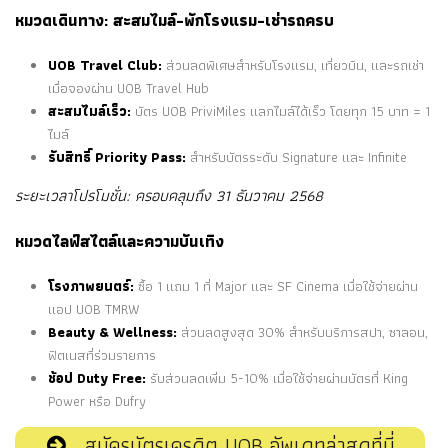
หมวดเดินทาง: สะสมไมล์-พักโรงแรม-เช่ารถครบ
UOB Travel Club:
ส่วนลดพิเศษสำหรับโรงแรม, เที่ยวบิน, และรถเช่า
เมื่อจองผ่าน UOB Travel Hub
สะสมไมล์เร็ว:
บัตร UOB PriviMiles แลกไมล์ได้เร็ว โดยทุก 15 บาท = 1
ไมล์
รับสิทธิ์ Priority Pass:
สำหรับบัตรระดับ Signature และ Infinite
ระยะเวลาโปรโมชั่น: ครอบคลุมถึง 31 ธันวาคม 2568
หมวดไลฟ์สไตล์และความบันเทิง
โรงภาพยนตร์:
ซื้อ 1 แถม 1 ที่ Major และ SF Cinema เมื่อใช้จ่ายผ่าน
แอป UOB TMRW
Beauty & Wellness:
ส่วนลดสูงสุด 30% สำหรับบริการสปา, ซาลอน,
ฟิตเนสที่ร่วมรายการ
ช้อป Duty Free:
รับส่วนลดเพิ่ม 5-10% เมื่อใช้จ่ายผ่านบัตรที่ King
Power หรือ Dufry
สมัครบัตรเครดิต UOB อัพเดทล่าสุดที่นี่