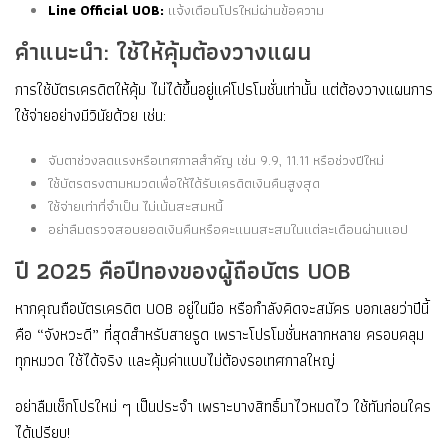
Line Official UOB:
แจ้งเตือนโปรใหม่ผ่านข้อความ
คำแนะนำ: ใช้ให้คุ้มต้องวางแผน
การใช้บัตรเครดิตให้คุ้ม ไม่ได้ขึ้นอยู่แค่โปรโมชั่นเท่านั้น แต่ต้องวางแผนการ
ใช้จ่ายอย่างมีวินัยด้วย เช่น:
จับตาช่วงลดแรงหรือเทศกาลสำคัญ เช่น 9.9, 11.11 หรือช่วงปีใหม่
ใช้บัตรตรงตามหมวดเพื่อให้ได้รับเครดิตเงินคืนสูงสุด
ใช้จ่ายเท่าที่จำเป็น ไม่เน้นสะสมหนี้
อย่าลืมตรวจสอบยอดเงินคืนหรือคะแนนสะสมในแต่ละเดือนผ่านแอป
ปี 2025 คือปีทองของผู้ถือบัตร UOB
หากคุณถือบัตรเครดิต UOB อยู่ในมือ หรือกำลังคิดจะสมัคร บอกเลยว่าปีนี้
คือ “จังหวะดี” ที่สุดสำหรับสายรูด เพราะโปรโมชั่นหลากหลาย ครอบคลุม
ทุกหมวด ใช้ได้จริง และคุ้มค่าแบบไม่ต้องรอเทศกาลใหญ่
อย่าลืมเช็กโปรใหม่ ๆ เป็นประจำ เพราะบางสิทธิ์มาไวหมดไว ใช้ทันก่อนใคร
ได้เปรียบ!